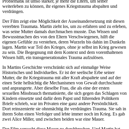
Problematik ist umso stärker, je mehr die Eltern, um selber
weiterleben zu können, ihr eigenes Kriegstrauma abspalten und
verdrängen.
Der Film zeigt eine Möglichkeit der Auseinandersetzung mit diesen
vererbten Traumata. Martin zieht los, um zu erfahren und zu erleben,
was seine Mutter damals durchmachen musste. Das Wissen und
Bewusstmachen des von den Eltern Verschwiegenen, hilft die
eigenen Gefühle zu verstehen, deren Wurzeln bis dahin im Dunkeln
lagen. Martin war Teil des Krieges, ohne je selbst im Krieg gewesen
zu sein. Die Begegnung mit dem Kontext und dem vorenthaltenen
Wissen hilft, ein transgenerationales Trauma aufzulösen.
In Martins Geschichte verschränkt sich auf einmalige Weise
Historisches und Individuelles. Er ist der seelische Erbe seiner
Mutter, die ihr Kriegstrauma mit aller Kraft abspaltete und auf der
einen Seite hellsichtig die Mechanismen von Gewalt durchschaute
und anprangerte. Aber dieselbe Frau, die als eine der ersten
sexuellen Missbrauch thematisierte, die sich gegen das Schlagen von
Kindern einsetzte und dafür dem Papst und führenden Politikern
Briefe schrieb, war im Privaten eine ganz andere Persönlichkeit.
Dort reinszenierte sie ohnmächtig ihr verdrängtes Trauma. Sie sah in
ihrem Sohn einen Verfolger und lebte immer noch im Krieg. Es gab
zwei Alice Miller, und zwischen beiden war eine Mauer.
Der Film versucht diese Mauer zu durchbrechen. Und Martin hat