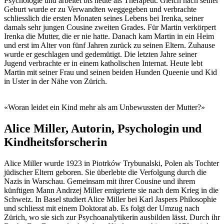
Psychologie und arbeitet bis heute als Therapeut. Gleich nach seiner
Geburt wurde er zu Verwandten weggegeben und verbrachte
schliesslich die ersten Monaten seines Lebens bei Irenka, seiner
damals sehr jungen Cousine zweiten Grades. Für Martin verkörpert
Irenka die Mutter, die er nie hatte. Danach kam Martin in ein Heim
und erst im Alter von fünf Jahren zurück zu seinen Eltern. Zuhause
wurde er geschlagen und gedemütigt. Die letzten Jahre seiner
Jugend verbrachte er in einem katholischen Internat. Heute lebt
Martin mit seiner Frau und seinen beiden Hunden Queenie und Kid
in Uster in der Nähe von Zürich.
«Woran leidet ein Kind mehr als am Unbewussten der Mutter?»
Alice Miller, Autorin, Psychologin und
Kindheitsforscherin
Alice Miller wurde 1923 in Piotrków Trybunalski, Polen als Tochter
jüdischer Eltern geboren. Sie überlebte die Verfolgung durch die
Nazis in Warschau. Gemeinsam mit ihrer Cousine und ihrem
künftigen Mann Andrzej Miller emigrierte sie nach dem Krieg in die
Schweiz. In Basel studiert Alice Miller bei Karl Jaspers Philosophie
und schliesst mit einem Doktorat ab. Es folgt der Umzug nach
Zürich, wo sie sich zur Psychoanalytikerin ausbilden lässt. Durch ihr