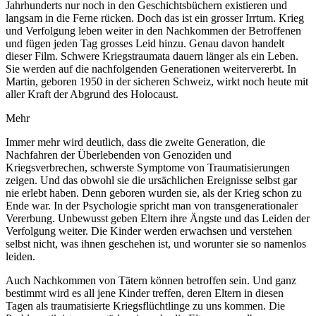
Jahrhunderts nur noch in den Geschichtsbüchern existieren und
langsam in die Ferne rücken. Doch das ist ein grosser Irrtum. Krieg
und Verfolgung leben weiter in den Nachkommen der Betroffenen
und fügen jeden Tag grosses Leid hinzu. Genau davon handelt
dieser Film. Schwere Kriegstraumata dauern länger als ein Leben.
Sie werden auf die nachfolgenden Generationen weitervererbt. In
Martin, geboren 1950 in der sicheren Schweiz, wirkt noch heute mit
aller Kraft der Abgrund des Holocaust.
Mehr
Immer mehr wird deutlich, dass die zweite Generation, die
Nachfahren der Überlebenden von Genoziden und
Kriegsverbrechen, schwerste Symptome von Traumatisierungen
zeigen. Und das obwohl sie die ursächlichen Ereignisse selbst gar
nie erlebt haben. Denn geboren wurden sie, als der Krieg schon zu
Ende war. In der Psychologie spricht man von transgenerationaler
Vererbung. Unbewusst geben Eltern ihre Ängste und das Leiden der
Verfolgung weiter. Die Kinder werden erwachsen und verstehen
selbst nicht, was ihnen geschehen ist, und worunter sie so namenlos
leiden.
Auch Nachkommen von Tätern können betroffen sein. Und ganz
bestimmt wird es all jene Kinder treffen, deren Eltern in diesen
Tagen als traumatisierte Kriegsflüchtlinge zu uns kommen. Die