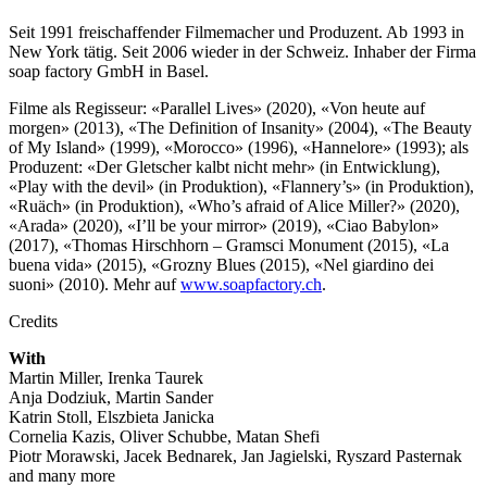
Seit 1991 freischaffender Filmemacher und Produzent. Ab 1993 in
New York tätig. Seit 2006 wieder in der Schweiz. Inhaber der Firma
soap factory GmbH in Basel.
Filme als Regisseur: «Parallel Lives» (2020), «Von heute auf
morgen» (2013), «The Definition of Insanity» (2004), «The Beauty
of My Island» (1999), «Morocco» (1996), «Hannelore» (1993); als
Produzent: «Der Gletscher kalbt nicht mehr» (in Entwicklung),
«Play with the devil» (in Produktion), «Flannery’s» (in Produktion),
«Ruäch» (in Produktion), «Who’s afraid of Alice Miller?» (2020),
«Arada» (2020), «I’ll be your mirror» (2019), «Ciao Babylon»
(2017), «Thomas Hirschhorn – Gramsci Monument (2015), «La
buena vida» (2015), «Grozny Blues (2015), «Nel giardino dei
suoni» (2010). Mehr auf
www.soapfactory.ch
.
Credits
With
Martin Miller, Irenka Taurek
Anja Dodziuk, Martin Sander
Katrin Stoll, Elszbieta Janicka
Cornelia Kazis, Oliver Schubbe, Matan Shefi
Piotr Morawski, Jacek Bednarek, Jan Jagielski, Ryszard Pasternak
and many more