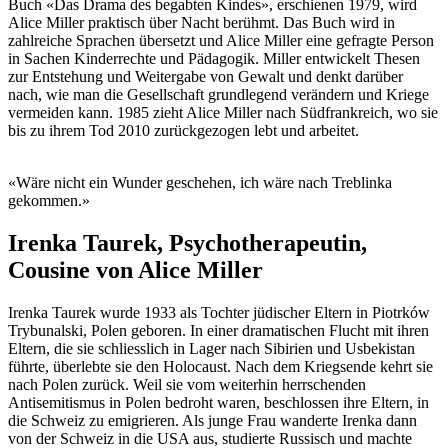
Buch «Das Drama des begabten Kindes», erschienen 1979, wird
Alice Miller praktisch über Nacht berühmt. Das Buch wird in
zahlreiche Sprachen übersetzt und Alice Miller eine gefragte Person
in Sachen Kinderrechte und Pädagogik. Miller entwickelt Thesen
zur Entstehung und Weitergabe von Gewalt und denkt darüber
nach, wie man die Gesellschaft grundlegend verändern und Kriege
vermeiden kann. 1985 zieht Alice Miller nach Südfrankreich, wo sie
bis zu ihrem Tod 2010 zurückgezogen lebt und arbeitet.
«Wäre nicht ein Wunder geschehen, ich wäre nach Treblinka
gekommen.»
Irenka Taurek, Psychotherapeutin,
Cousine von Alice Miller
Irenka Taurek wurde 1933 als Tochter jüdischer Eltern in Piotrków
Trybunalski, Polen geboren. In einer dramatischen Flucht mit ihren
Eltern, die sie schliesslich in Lager nach Sibirien und Usbekistan
führte, überlebte sie den Holocaust. Nach dem Kriegsende kehrt sie
nach Polen zurück. Weil sie vom weiterhin herrschenden
Antisemitismus in Polen bedroht waren, beschlossen ihre Eltern, in
die Schweiz zu emigrieren. Als junge Frau wanderte Irenka dann
von der Schweiz in die USA aus, studierte Russisch und machte