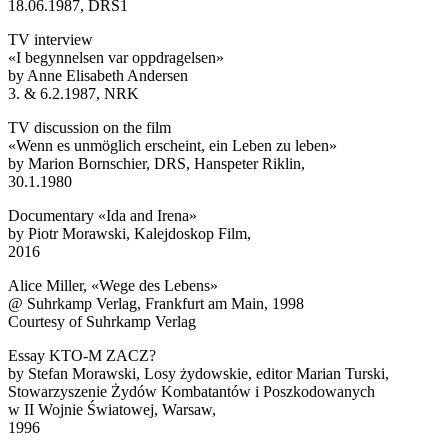
18.06.1987, DRS1
TV interview
«I begynnelsen var oppdragelsen»
by Anne Elisabeth Andersen
3. & 6.2.1987, NRK
TV discussion on the film
«Wenn es unmöglich erscheint, ein Leben zu leben»
by Marion Bornschier, DRS, Hanspeter Riklin,
30.1.1980
Documentary «Ida and Irena»
by Piotr Morawski, Kalejdoskop Film,
2016
Alice Miller, «Wege des Lebens»
@ Suhrkamp Verlag, Frankfurt am Main, 1998
Courtesy of Suhrkamp Verlag
Essay KTO-M ZACZ?
by Stefan Morawski, Losy żydowskie, editor Marian Turski,
Stowarzyszenie Żydów Kombatantów i Poszkodowanych
w II Wojnie Światowej, Warsaw,
1996