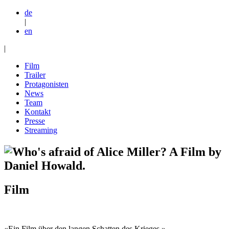
de
|
en
|
Film
Trailer
Protagonisten
News
Team
Kontakt
Presse
Streaming
Film
«Ein Film über den langen Schatten des Krieges.»